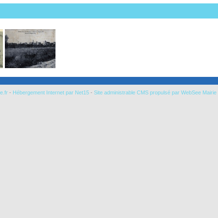
e.fr
-
Hébergement Internet par Net15
-
Site administrable CMS propulsé par WebSee Mairie