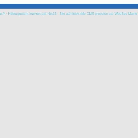
e.fr
-
Hébergement Internet par Net15
-
Site administrable CMS propulsé par WebSee Mairie