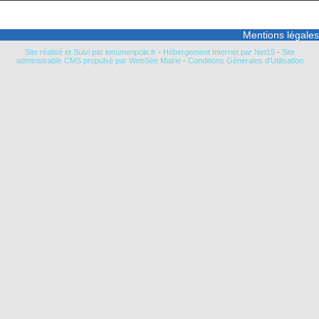
Mentions légales
Site réalisé et Suivi par lenumeripole.fr
-
Hébergement Internet par Net15
-
Site
administrable CMS propulsé par WebSee Mairie
-
Conditions Générales d'Utilisation